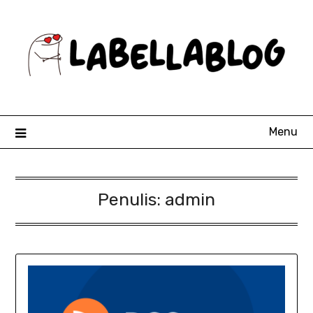
Skip
to
content
Menu
Penulis:
admin