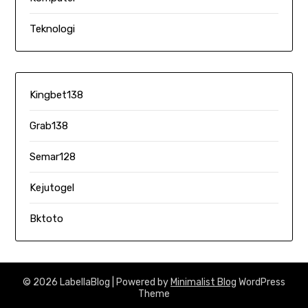
Teknologi
Kingbet138
Grab138
Semar128
Kejutogel
Bktoto
© 2026 LabellaBlog
| Powered by
Minimalist Blog
WordPress
Theme