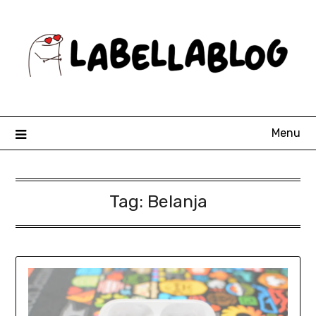
Skip
to
content
Menu
Tag:
Belanja