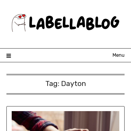
Skip
to
content
Menu
Tag:
Dayton