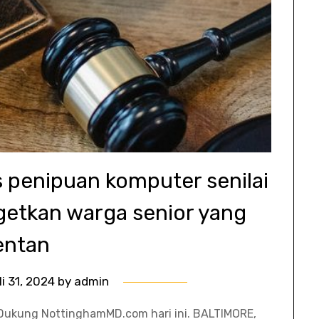
s penipuan komputer senilai
getkan warga senior yang
entan
li 31, 2024
by
admin
 Dukung NottinghamMD.com hari ini. BALTIMORE,