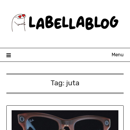
Skip
to
content
Menu
Tag:
juta