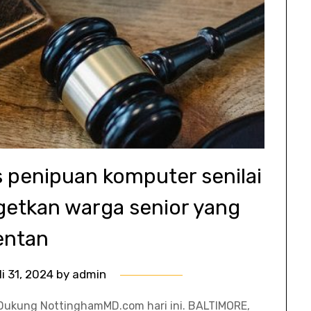
s penipuan komputer senilai
getkan warga senior yang
entan
li 31, 2024
by
admin
 Dukung NottinghamMD.com hari ini. BALTIMORE,