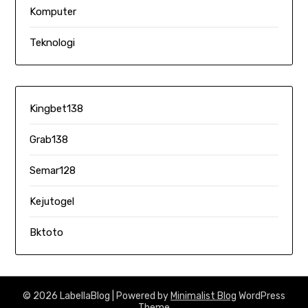
Komputer
Teknologi
Kingbet138
Grab138
Semar128
Kejutogel
Bktoto
© 2026 LabellaBlog
| Powered by
Minimalist Blog
WordPress
Theme