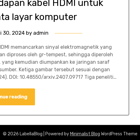
apan kabel HDMI untuk
ta layar komputer
li 30, 2024
by
admin
 HDMI memancarkan sinyal elektromagnetik yang
an diproses oleh gr-tempest, sehingga diperoleh
i, yang kemudian diumpankan ke jaringan saraf
sumber. Ketiga gambar tersebut sesuai dengan
024). DOI: 10.48550/arxiv.2407.09717 Tiga peneliti…
nue reading
© 2026 LabellaBlog
| Powered by
Minimalist Blog
WordPress Theme