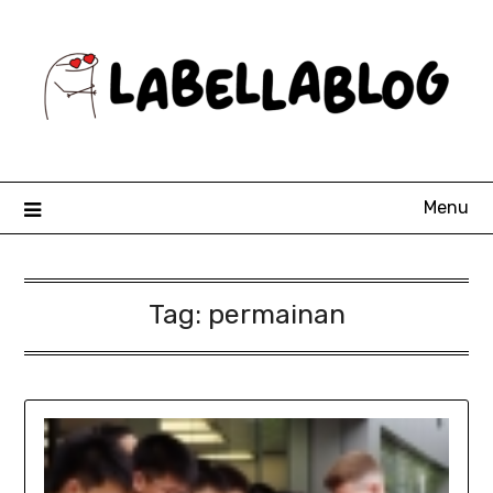
Skip
to
content
Menu
Tag:
permainan