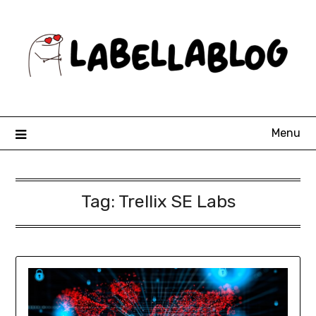
Skip
to
content
Menu
Tag:
Trellix SE Labs