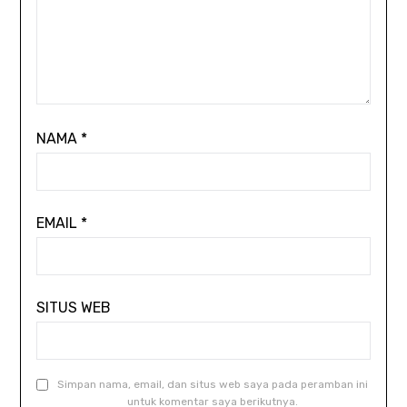
NAMA
*
EMAIL
*
SITUS WEB
Simpan nama, email, dan situs web saya pada peramban ini
untuk komentar saya berikutnya.