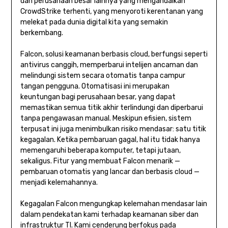
dan perusahaan besar lainnya yang mengandalkan
CrowdStrike terhenti, yang menyoroti kerentanan yang
melekat pada dunia digital kita yang semakin
berkembang.
Falcon, solusi keamanan berbasis cloud, berfungsi seperti
antivirus canggih, memperbarui intelijen ancaman dan
melindungi sistem secara otomatis tanpa campur
tangan pengguna. Otomatisasi ini merupakan
keuntungan bagi perusahaan besar, yang dapat
memastikan semua titik akhir terlindungi dan diperbarui
tanpa pengawasan manual. Meskipun efisien, sistem
terpusat ini juga menimbulkan risiko mendasar: satu titik
kegagalan. Ketika pembaruan gagal, hal itu tidak hanya
memengaruhi beberapa komputer, tetapi jutaan,
sekaligus. Fitur yang membuat Falcon menarik —
pembaruan otomatis yang lancar dan berbasis cloud —
menjadi kelemahannya.
Kegagalan Falcon mengungkap kelemahan mendasar lain
dalam pendekatan kami terhadap keamanan siber dan
infrastruktur TI. Kami cenderung berfokus pada