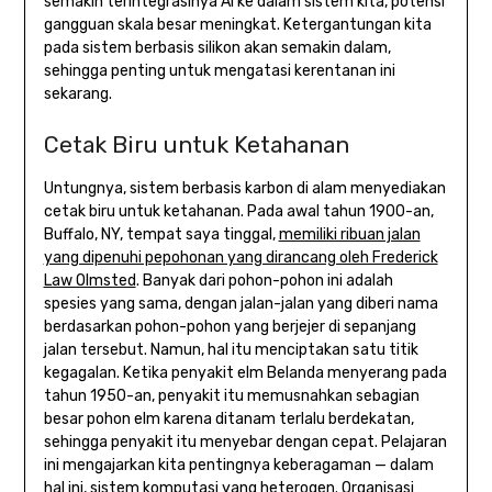
semakin terintegrasinya AI ke dalam sistem kita, potensi
gangguan skala besar meningkat. Ketergantungan kita
pada sistem berbasis silikon akan semakin dalam,
sehingga penting untuk mengatasi kerentanan ini
sekarang.
Cetak Biru untuk Ketahanan
Untungnya, sistem berbasis karbon di alam menyediakan
cetak biru untuk ketahanan. Pada awal tahun 1900-an,
Buffalo, NY, tempat saya tinggal,
memiliki ribuan jalan
yang dipenuhi pepohonan yang dirancang oleh Frederick
Law Olmsted
. Banyak dari pohon-pohon ini adalah
spesies yang sama, dengan jalan-jalan yang diberi nama
berdasarkan pohon-pohon yang berjejer di sepanjang
jalan tersebut. Namun, hal itu menciptakan satu titik
kegagalan. Ketika penyakit elm Belanda menyerang pada
tahun 1950-an, penyakit itu memusnahkan sebagian
besar pohon elm karena ditanam terlalu berdekatan,
sehingga penyakit itu menyebar dengan cepat. Pelajaran
ini mengajarkan kita pentingnya keberagaman — dalam
hal ini, sistem komputasi yang heterogen. Organisasi