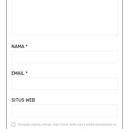
NAMA
*
EMAIL
*
SITUS WEB
Simpan nama, email, dan situs web saya pada peramban ini