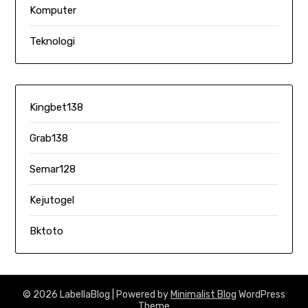
Komputer
Teknologi
Kingbet138
Grab138
Semar128
Kejutogel
Bktoto
© 2026 LabellaBlog
| Powered by
Minimalist Blog
WordPress
Theme