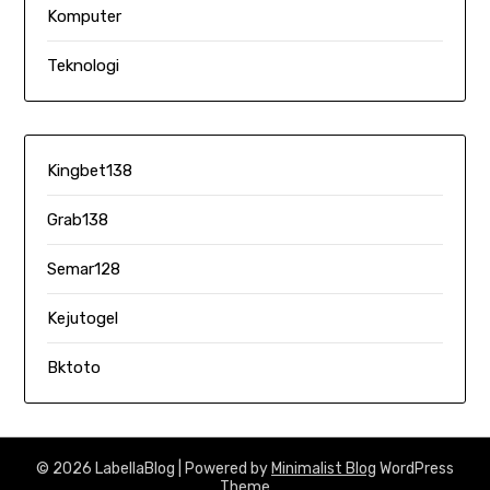
Komputer
Teknologi
Kingbet138
Grab138
Semar128
Kejutogel
Bktoto
© 2026 LabellaBlog
| Powered by
Minimalist Blog
WordPress
Theme