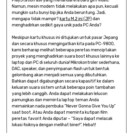
PlayStation asli yang menandai era baru gim video.
Namun, mesin modern tidak melakukan apa pun, kecuali
mungkin satu bunyi bip jika Anda beruntung. Jadi,
mengapa tidak mampir?
kartu M.2 ini (JP)
dan
menghadirkan sedikit gaya unik pada PC Anda?
Meskipun kartu khusus ini ditujukan untuk pasar Jepang
dan secara khusus mengingatkan kita pada PC-9800,
kami berharap melihat beberapa peretas menciptakan
proyek yang menghadirkan suara boot khusus lainnya ke
laptop dan PC di seluruh dunia! Mikrokontroler sederhana,
DAC, speaker, dan penyimpanan flash untuk bentuk
gelombang akan menjadi semua yang dibutuhkan.
Bahkan dapat digabungkan secara kapasitif ke dalam
keluaran suara sistem untuk beberapa poin tambahan
yang lebih canggih. Anda dapat melakukan lelucon
pamungkas dan meminta laptop teman Anda
memainkan nada pembuka “Never Gonna Give You Up”
saat boot. Atau Anda dapat meminta kutipan film
peretas favorit Anda diputar – “Saya dapat melacak
lokasi fisiknya dengan melihat biner!”. Hebat!