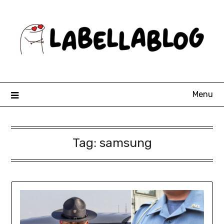
Skip
to
content
Menu
Tag:
samsung